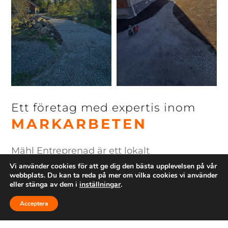
Ett företag med expertis inom
MARKARBETEN
Mähl Entreprenad
är ett lokalt
Vi använder cookies för att ge dig den bästa upplevelsen på vår
entreprenadföretag med 15 års erfarenhet
webbplats. Du kan ta reda på mer om vilka cookies vi använder
inom mark och anläggning. Vi hjälper både
eller stänga av dem i
inställningar
.
privatpersoner och företag med allt från
Acceptera
Ring
Maila
Följ
dränering och husgrunder till stenläggning,